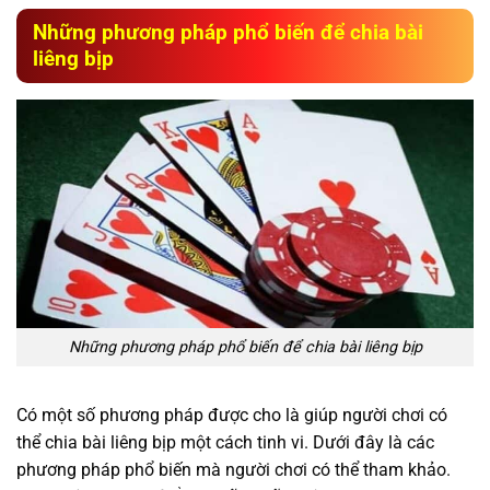
Những phương pháp phổ biến để chia bài
liêng bịp
Những phương pháp phổ biến để chia bài liêng bịp
Có một số phương pháp được cho là giúp người chơi có
thể chia bài liêng bịp một cách tinh vi. Dưới đây là các
phương pháp phổ biến mà người chơi có thể tham khảo.