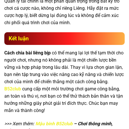
Quản lý tài chính là một phần quan trọng trong bất kỳ trò
chơi cá cược nào, không chỉ riêng Liêng. Hãy đặt ra mức
cược hợp lý, biết dừng lại đúng lúc và không để cảm xúc
chi phối quá trình chơi của mình.
Kết luận
Cách chia bài liêng bịp
có thể mang lại lợi thế tạm thời cho
người chơi, nhưng nó không phải là một chiến lược bền
vững và hợp pháp trong lâu dài. Thay vì lựa chọn gian lận,
bạn nên tập trung vào việc nâng cao kỹ năng và chiến lược
chơi của mình để chiến thắng một cách công bằng.
B52club
cung cấp một môi trường chơi game công bằng,
an toàn và thú vị, nơi bạn có thể thử thách bản thân và tận
hưởng những giây phút giải trí đích thực. Chúc bạn may
mắn và thành công!
>>> Xem thêm:
Mậu binh B52club
– Chơi thông minh,