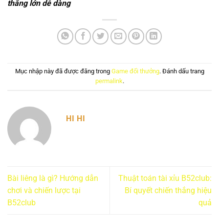
thắng lớn dễ dàng
Mục nhập này đã được đăng trong
Game đổi thưởng
. Đánh dấu trang
permalink
.
HI HI
Bài liêng là gì? Hướng dẫn
Thuật toán tài xỉu B52club:
chơi và chiến lược tại
Bí quyết chiến thắng hiệu
B52club
quả