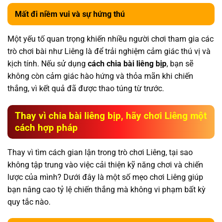
Mất đi niềm vui và sự hứng thú
Một yếu tố quan trọng khiến nhiều người chơi tham gia các
trò chơi bài như Liêng là để trải nghiệm cảm giác thú vị và
kịch tính. Nếu sử dụng
cách chia bài liêng bịp
, bạn sẽ
không còn cảm giác hào hứng và thỏa mãn khi chiến
thắng, vì kết quả đã được thao túng từ trước.
Thay vì chia bài liêng bịp, hãy chơi Liêng một
cách hợp pháp
Thay vì tìm cách gian lận trong trò chơi Liêng, tại sao
không tập trung vào việc cải thiện kỹ năng chơi và chiến
lược của mình? Dưới đây là một số mẹo chơi Liêng giúp
bạn nâng cao tỷ lệ chiến thắng mà không vi phạm bất kỳ
quy tắc nào.