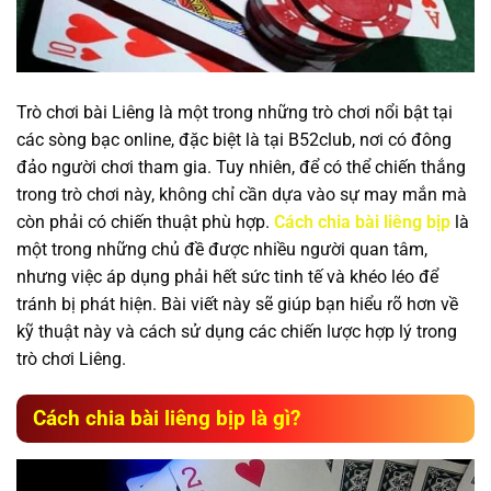
Trò chơi bài Liêng là một trong những trò chơi nổi bật tại
các sòng bạc online, đặc biệt là tại B52club, nơi có đông
đảo người chơi tham gia. Tuy nhiên, để có thể chiến thắng
trong trò chơi này, không chỉ cần dựa vào sự may mắn mà
còn phải có chiến thuật phù hợp.
Cách chia bài liêng bịp
là
một trong những chủ đề được nhiều người quan tâm,
nhưng việc áp dụng phải hết sức tinh tế và khéo léo để
tránh bị phát hiện. Bài viết này sẽ giúp bạn hiểu rõ hơn về
kỹ thuật này và cách sử dụng các chiến lược hợp lý trong
trò chơi Liêng.
Cách chia bài liêng bịp là gì?