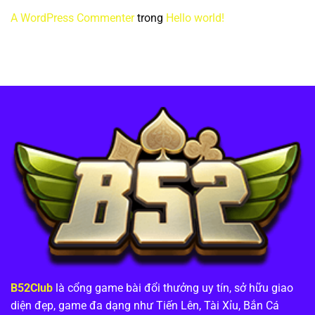
A WordPress Commenter
trong
Hello world!
B52Club
là cổng game bài đổi thưởng uy tín, sở hữu giao
diện đẹp, game đa dạng như Tiến Lên, Tài Xỉu, Bắn Cá