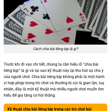
Cách chia bài liêng bịp là gì?
Trước khi đi vào chi tiết, chúng ta cần hiểu rõ “chia bài
liêng bịp” là gì và tại sao kỹ thuật này lại thu hút sự chú ý
của người chơi. Chia bài liêng bịp không phải là một hành
vi hợp pháp trong trò chơi và thường bị coi là gian lận, tuy
nhiên, đây là một kỹ thuật mà nhiều người chơi muốn tìm
hiểu để gia tăng cơ hội thắng.
Kỹ thuật chia bài liêng bịp trong các trò chơi bài