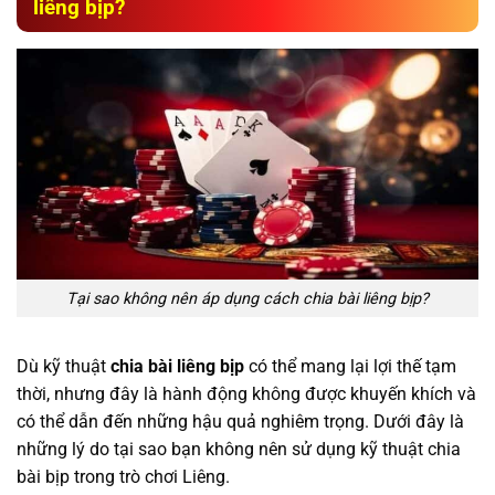
liêng bịp?
Tại sao không nên áp dụng cách chia bài liêng bịp?
Dù kỹ thuật
chia bài liêng bịp
có thể mang lại lợi thế tạm
thời, nhưng đây là hành động không được khuyến khích và
có thể dẫn đến những hậu quả nghiêm trọng. Dưới đây là
những lý do tại sao bạn không nên sử dụng kỹ thuật chia
bài bịp trong trò chơi Liêng.