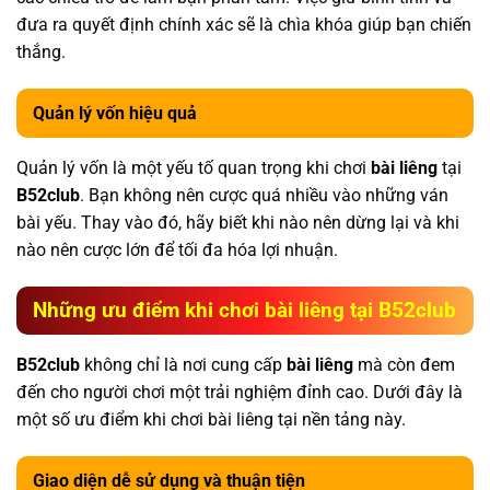
đưa ra quyết định chính xác sẽ là chìa khóa giúp bạn chiến
thắng.
Quản lý vốn hiệu quả
Quản lý vốn là một yếu tố quan trọng khi chơi
bài liêng
tại
B52club
. Bạn không nên cược quá nhiều vào những ván
bài yếu. Thay vào đó, hãy biết khi nào nên dừng lại và khi
nào nên cược lớn để tối đa hóa lợi nhuận.
Những ưu điểm khi chơi bài liêng tại B52club
B52club
không chỉ là nơi cung cấp
bài liêng
mà còn đem
đến cho người chơi một trải nghiệm đỉnh cao. Dưới đây là
một số ưu điểm khi chơi bài liêng tại nền tảng này.
Giao diện dễ sử dụng và thuận tiện