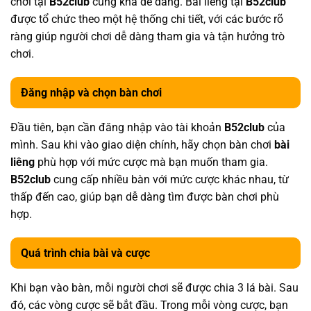
chơi tại
B52club
cũng khá dễ dàng. Bài liêng tại
B52club
được tổ chức theo một hệ thống chi tiết, với các bước rõ
ràng giúp người chơi dễ dàng tham gia và tận hưởng trò
chơi.
Đăng nhập và chọn bàn chơi
Đầu tiên, bạn cần đăng nhập vào tài khoản
B52club
của
mình. Sau khi vào giao diện chính, hãy chọn bàn chơi
bài
liêng
phù hợp với mức cược mà bạn muốn tham gia.
B52club
cung cấp nhiều bàn với mức cược khác nhau, từ
thấp đến cao, giúp bạn dễ dàng tìm được bàn chơi phù
hợp.
Quá trình chia bài và cược
Khi bạn vào bàn, mỗi người chơi sẽ được chia 3 lá bài. Sau
đó, các vòng cược sẽ bắt đầu. Trong mỗi vòng cược, bạn