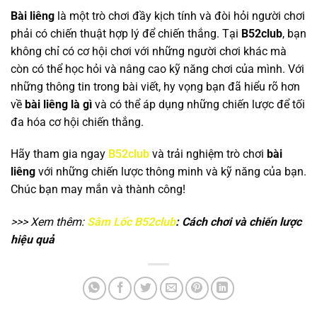
Bài liêng
là một trò chơi đầy kịch tính và đòi hỏi người chơi
phải có chiến thuật hợp lý để chiến thắng. Tại
B52club
, bạn
không chỉ có cơ hội chơi với những người chơi khác mà
còn có thể học hỏi và nâng cao kỹ năng chơi của mình. Với
những thông tin trong bài viết, hy vọng bạn đã hiểu rõ hơn
về
bài liêng là gì
và có thể áp dụng những chiến lược để tối
đa hóa cơ hội chiến thắng.
Hãy tham gia ngay
B52club
và trải nghiệm trò chơi
bài
liêng
với những chiến lược thông minh và kỹ năng của bạn.
Chúc bạn may mắn và thành công!
>>> Xem thêm:
Sâm Lốc B52club
: Cách chơi và chiến lược
hiệu quả