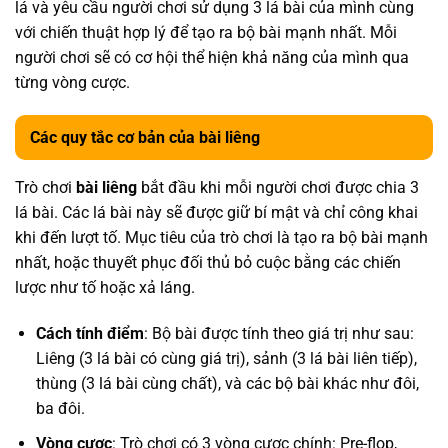
lá và yêu cầu người chơi sử dụng 3 lá bài của mình cùng
với chiến thuật hợp lý để tạo ra bộ bài mạnh nhất. Mỗi
người chơi sẽ có cơ hội thể hiện khả năng của mình qua
từng vòng cược.
Các quy tắc cơ bản của bài liêng
Trò chơi
bài liêng
bắt đầu khi mỗi người chơi được chia 3
lá bài. Các lá bài này sẽ được giữ bí mật và chỉ công khai
khi đến lượt tố. Mục tiêu của trò chơi là tạo ra bộ bài mạnh
nhất, hoặc thuyết phục đối thủ bỏ cuộc bằng các chiến
lược như tố hoặc xả láng.
Cách tính điểm
: Bộ bài được tính theo giá trị như sau:
Liêng (3 lá bài có cùng giá trị), sảnh (3 lá bài liên tiếp),
thùng (3 lá bài cùng chất), và các bộ bài khác như đôi,
ba đôi.
Vòng cược
: Trò chơi có 3 vòng cược chính: Pre-flop,