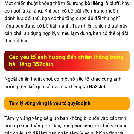
Một chiến thuật không thể thiếu trong
bài liêng
là bluff, hay
còn gọi là xả láng. Khi bạn có bộ bài yếu nhưng muốn
đánh lừa đối thủ, bạn có thể tăng cược để đối thủ nghĩ
rằng bạn đang có bộ bài mạnh. Tuy nhiên, chiến thuật này
cần phải sử dụng hợp lý, vì nếu lạm dụng, bạn có thể bị đối
thủ bắt bài.
Các yếu tố ảnh hưởng đến chiến thắng trong
bài liêng B52club
Ngoài chiến thuật chơi, có một số yếu tố khác cũng ảnh
hưởng đến kết quả của ván bài liêng tại
B52club
.
Tâm lý vững vàng là yếu tố quyết định
Tâm lý vững vàng sẽ giúp bạn không bị cuốn vào các tình
huống căng thẳng. Đôi khi, trong
bài liêng
, đối thủ sẽ dùng
các chiêu trò để làm bạn phân tâm. Việc giữ bình tĩnh và