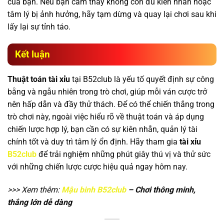
của bạn. Nếu bạn cảm thấy không còn đủ kiên nhẫn hoặc
tâm lý bị ảnh hưởng, hãy tạm dừng và quay lại chơi sau khi
lấy lại sự tỉnh táo.
Kết luận
Thuật toán tài xỉu
tại B52club là yếu tố quyết định sự công
bằng và ngẫu nhiên trong trò chơi, giúp mỗi ván cược trở
nên hấp dẫn và đầy thử thách. Để có thể chiến thắng trong
trò chơi này, ngoài việc hiểu rõ về thuật toán và áp dụng
chiến lược hợp lý, bạn cần có sự kiên nhẫn, quản lý tài
chính tốt và duy trì tâm lý ổn định. Hãy tham gia
tài xỉu
B52club
để trải nghiệm những phút giây thú vị và thử sức
với những chiến lược cược hiệu quả ngay hôm nay.
>>> Xem thêm:
Mậu binh B52club
– Chơi thông minh,
thắng lớn dễ dàng