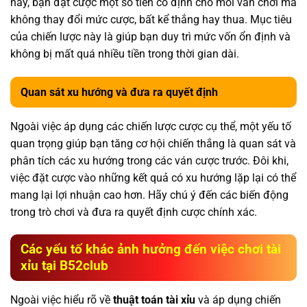
này, bạn đặt cược một số tiền cố định cho mỗi ván chơi mà
không thay đổi mức cược, bất kể thắng hay thua. Mục tiêu
của chiến lược này là giúp bạn duy trì mức vốn ổn định và
không bị mất quá nhiều tiền trong thời gian dài.
Quan sát xu hướng và đưa ra quyết định
Ngoài việc áp dụng các chiến lược cược cụ thể, một yếu tố
quan trọng giúp bạn tăng cơ hội chiến thắng là quan sát và
phân tích các xu hướng trong các ván cược trước. Đôi khi,
việc đặt cược vào những kết quả có xu hướng lặp lại có thể
mang lại lợi nhuận cao hơn. Hãy chú ý đến các biến động
trong trò chơi và đưa ra quyết định cược chính xác.
Các yếu tố khác ảnh hưởng đến việc chơi tài
xỉu tại B52club
Ngoài việc hiểu rõ về
thuật toán tài xỉu
và áp dụng chiến