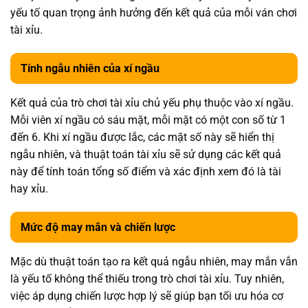
yếu tố quan trọng ảnh hưởng đến kết quả của mỗi ván chơi
tài xỉu.
Tính ngẫu nhiên của xí ngầu
Kết quả của trò chơi tài xỉu chủ yếu phụ thuộc vào xí ngầu.
Mỗi viên xí ngầu có sáu mặt, mỗi mặt có một con số từ 1
đến 6. Khi xí ngầu được lắc, các mặt số này sẽ hiển thị
ngẫu nhiên, và thuật toán tài xỉu sẽ sử dụng các kết quả
này để tính toán tổng số điểm và xác định xem đó là tài
hay xỉu.
Mức độ may mắn và chiến lược
Mặc dù thuật toán tạo ra kết quả ngẫu nhiên, may mắn vẫn
là yếu tố không thể thiếu trong trò chơi tài xỉu. Tuy nhiên,
việc áp dụng chiến lược hợp lý sẽ giúp bạn tối ưu hóa cơ