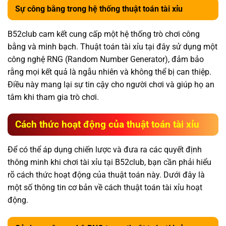
Sự công bằng trong hệ thống thuật toán tài xỉu
B52club cam kết cung cấp một hệ thống trò chơi công
bằng và minh bạch. Thuật toán tài xỉu tại đây sử dụng một
công nghệ RNG (Random Number Generator), đảm bảo
rằng mọi kết quả là ngẫu nhiên và không thể bị can thiệp.
Điều này mang lại sự tin cậy cho người chơi và giúp họ an
tâm khi tham gia trò chơi.
Cách thức hoạt động của thuật toán tài xỉu
Để có thể áp dụng chiến lược và đưa ra các quyết định
thông minh khi chơi tài xỉu tại B52club, bạn cần phải hiểu
rõ cách thức hoạt động của thuật toán này. Dưới đây là
một số thông tin cơ bản về cách thuật toán tài xỉu hoạt
động.