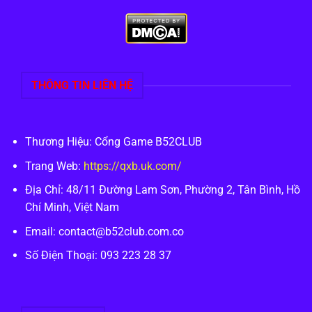
THÔNG TIN LIÊN HỆ
Thương Hiệu:
Cổng Game B52CLUB
Trang Web:
https://qxb.uk.com/
Địa Chỉ:
48/11 Đường Lam Sơn, Phường 2, Tân Bình, Hồ
Chí Minh, Việt Nam
Email:
contact@b52club.com.co
Số Điện Thoại: 093 223 28 37