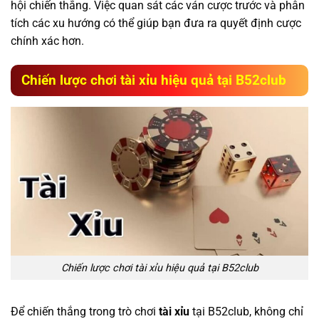
hội chiến thắng. Việc quan sát các ván cược trước và phân
tích các xu hướng có thể giúp bạn đưa ra quyết định cược
chính xác hơn.
Chiến lược chơi tài xỉu hiệu quả tại B52club
Chiến lược chơi tài xỉu hiệu quả tại B52club
Để chiến thắng trong trò chơi
tài xỉu
tại B52club, không chỉ