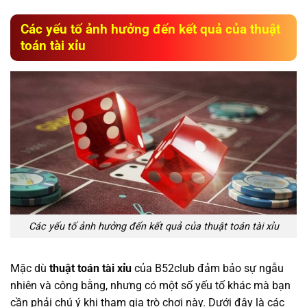
Các yếu tố ảnh hưởng đến kết quả của thuật
toán tài xỉu
Các yếu tố ảnh hưởng đến kết quả của thuật toán tài xỉu
Mặc dù
thuật toán tài xỉu
của B52club đảm bảo sự ngẫu
nhiên và công bằng, nhưng có một số yếu tố khác mà bạn
cần phải chú ý khi tham gia trò chơi này. Dưới đây là các