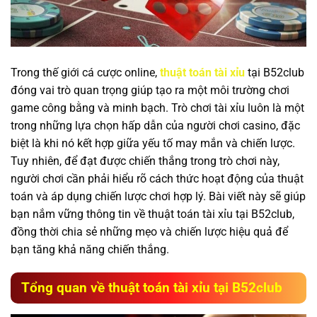
Trong thế giới cá cược online,
thuật toán tài xỉu
tại B52club
đóng vai trò quan trọng giúp tạo ra một môi trường chơi
game công bằng và minh bạch. Trò chơi tài xỉu luôn là một
trong những lựa chọn hấp dẫn của người chơi casino, đặc
biệt là khi nó kết hợp giữa yếu tố may mắn và chiến lược.
Tuy nhiên, để đạt được chiến thắng trong trò chơi này,
người chơi cần phải hiểu rõ cách thức hoạt động của thuật
toán và áp dụng chiến lược chơi hợp lý. Bài viết này sẽ giúp
bạn nắm vững thông tin về thuật toán tài xỉu tại B52club,
đồng thời chia sẻ những mẹo và chiến lược hiệu quả để
bạn tăng khả năng chiến thắng.
Tổng quan về thuật toán tài xỉu tại B52club