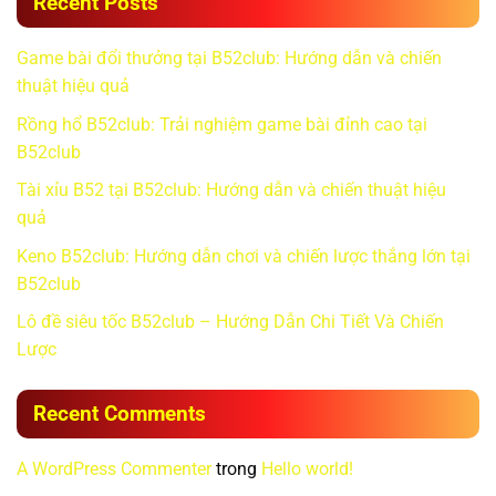
Recent Posts
Game bài đổi thưởng tại B52club: Hướng dẫn và chiến
thuật hiệu quả
Rồng hổ B52club: Trải nghiệm game bài đỉnh cao tại
B52club
Tài xỉu B52 tại B52club: Hướng dẫn và chiến thuật hiệu
quả
Keno B52club: Hướng dẫn chơi và chiến lược thắng lớn tại
B52club
Lô đề siêu tốc B52club – Hướng Dẫn Chi Tiết Và Chiến
Lược
Recent Comments
A WordPress Commenter
trong
Hello world!