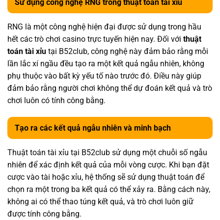
Sử dụng công nghệ RNG trong thuật toán tài xỉu
RNG là một công nghệ hiện đại được sử dụng trong hầu
hết các trò chơi casino trực tuyến hiện nay. Đối với
thuật
toán tài xỉu
tại B52club, công nghệ này đảm bảo rằng mỗi
lần lắc xí ngầu đều tạo ra một kết quả ngẫu nhiên, không
phụ thuộc vào bất kỳ yếu tố nào trước đó. Điều này giúp
đảm bảo rằng người chơi không thể dự đoán kết quả và trò
chơi luôn có tính công bằng.
Tạo ra các kết quả ngẫu nhiên và minh bạch
Thuật toán tài xỉu tại B52club sử dụng một chuỗi số ngẫu
nhiên để xác định kết quả của mỗi vòng cược. Khi bạn đặt
cược vào tài hoặc xỉu, hệ thống sẽ sử dụng thuật toán để
chọn ra một trong ba kết quả có thể xảy ra. Bằng cách này,
không ai có thể thao túng kết quả, và trò chơi luôn giữ
được tính công bằng.