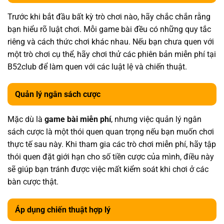
Trước khi bắt đầu bất kỳ trò chơi nào, hãy chắc chắn rằng
bạn hiểu rõ luật chơi. Mỗi game bài đều có những quy tắc
riêng và cách thức chơi khác nhau. Nếu bạn chưa quen với
một trò chơi cụ thể, hãy chơi thử các phiên bản miễn phí tại
B52club để làm quen với các luật lệ và chiến thuật.
Quản lý ngân sách cược
Mặc dù là
game bài miễn phí
, nhưng việc quản lý ngân
sách cược là một thói quen quan trọng nếu bạn muốn chơi
thực tế sau này. Khi tham gia các trò chơi miễn phí, hãy tập
thói quen đặt giới hạn cho số tiền cược của mình, điều này
sẽ giúp bạn tránh được việc mất kiểm soát khi chơi ở các
bàn cược thật.
Áp dụng chiến thuật hợp lý