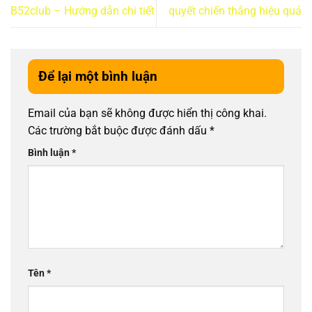
B52club – Hướng dẫn chi tiết
quyết chiến thắng hiệu quả
Để lại một bình luận
Email của bạn sẽ không được hiển thị công khai.
Các trường bắt buộc được đánh dấu
*
Bình luận
*
Tên
*