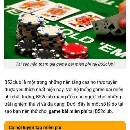
Tại sao nên tham gia game bài miễn phí tại B52club?
B52club là một trong những nền tảng casino trực tuyến
được yêu thích nhất hiện nay. Với hệ thống game bài miễn
phí chất lượng, B52club mang đến cho người chơi những
trải nghiệm thú vị và đa dạng. Dưới đây là một số lý do tại
sao bạn nên thử chơi
game bài miễn phí
tại B52club.
Cơ hội luyện tập miễn phí