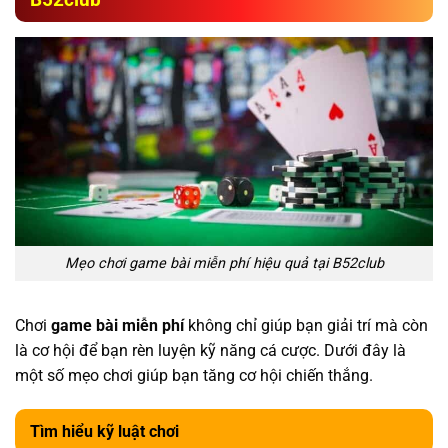
Mẹo chơi game bài miễn phí hiệu quả tại B52club
Chơi
game bài miễn phí
không chỉ giúp bạn giải trí mà còn
là cơ hội để bạn rèn luyện kỹ năng cá cược. Dưới đây là
một số mẹo chơi giúp bạn tăng cơ hội chiến thắng.
Tìm hiểu kỹ luật chơi