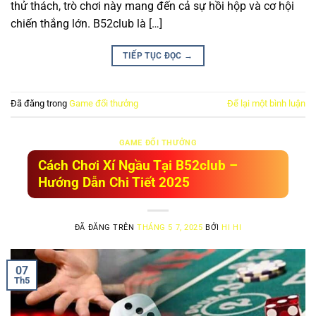
thử thách, trò chơi này mang đến cả sự hồi hộp và cơ hội
chiến thắng lớn. B52club là […]
TIẾP TỤC ĐỌC
→
Đã đăng trong
Game đổi thưởng
Để lại một bình luận
GAME ĐỔI THƯỞNG
Cách Chơi Xí Ngầu Tại B52club –
Hướng Dẫn Chi Tiết 2025
ĐÃ ĐĂNG TRÊN
THÁNG 5 7, 2025
BỞI
HI HI
07
Th5