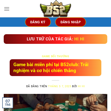
Chuyển
đến
nội
dung
ĐĂNG KÝ
ĐĂNG NHẬP
LƯU TRỮ CỦA TÁC GIẢ:
HI HI
GAME ĐỔI THƯỞNG
Game bài miễn phí tại B52club: Trải
nghiệm và cơ hội chiến thắng
ĐÃ ĐĂNG TRÊN
THÁNG 5 7, 2025
BỞI
HI HI
07
Th5