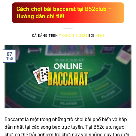
Cách chơi bài baccarat tại B52club –
Hướng dẫn chi tiết
ĐÃ ĐĂNG TRÊN
THÁNG 5 7, 2025
BỞI
HI HI
07
Th5
Baccarat là một trong những trò chơi bài phổ biến và hấp
dẫn nhất tại các sòng bạc trực tuyến. Tại B52club, người
chơi có thể trải nghiệm trò chơi này với những quy tắc đơn