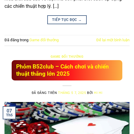
các chiến thuật hợp lý. […]
TIẾP TỤC ĐỌC
→
Đã đăng trong
Game đổi thưởng
Để lại một bình luận
GAME ĐỔI THƯỞNG
Phỏm B52club – Cách chơi và chiến
thuật thắng lớn 2025
ĐÃ ĐĂNG TRÊN
THÁNG 5 7, 2025
BỞI
HI HI
07
Th5